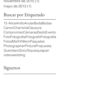
noviembre de 2015
(1)
1 entrada
mayo de 2013
(1)
1 entrada
Buscar por Etiquetado
15 Años
Anillo
Anular
Boda
Bodas
Canon
Charrería
Clausura
Compromiso
Cámaras
Dedo
Evento
Foto
Fotografia
Fotografo
Fotografía
Fotos
MisXV
Nikon
Paquetes
Photographer
Pintura
Propuesta
Queretaro
Sony
Tequisquiapan
video
wedding
Siguenos