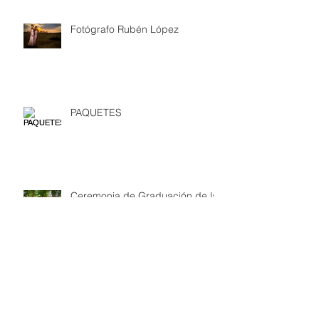
Fotógrafo Rubén López
PAQUETES
Ceremonia de Graduación de la
Primaria "Josefa Ortíz de
Domínguez" en Tequisquiapan,
Queré
¿POR QUÉ EL ANILLO DE BODA
VA EN EL DEDO ANULAR?